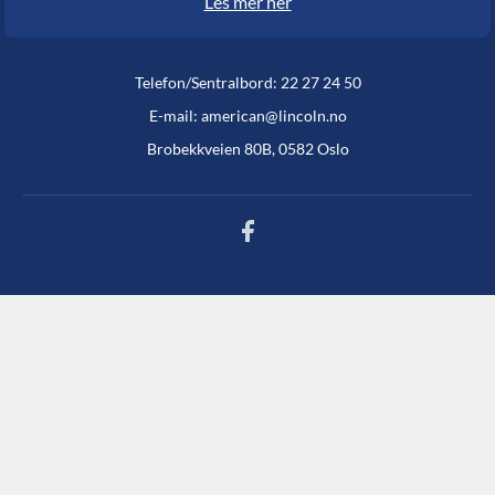
Les mer her
Telefon/Sentralbord: 22 27 24 50
E-mail: american@lincoln.no
Brobekkveien 80B, 0582 Oslo
Facebook