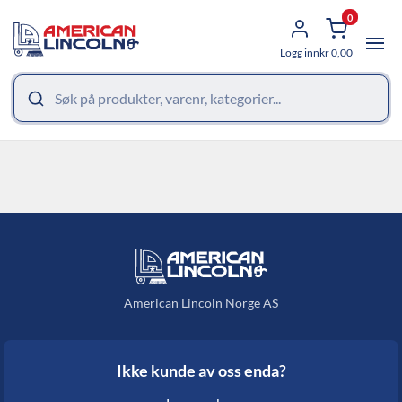
0
Logg inn
kr
0,00
American Lincoln Norge AS
Ikke kunde av oss enda?