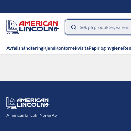
Avfallshåndtering
Kjemi
Kontorrekvisita
Papir og hygiene
Ren
American Lincoln Norge AS