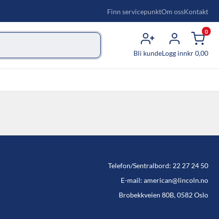
Finn servicepunkt
Om oss
Kontakt
0
Bli kunde
Logg inn
kr
0,00
Telefon/Sentralbord: 22 27 24 50
E-mail: american@lincoln.no
Brobekkveien 80B, 0582 Oslo