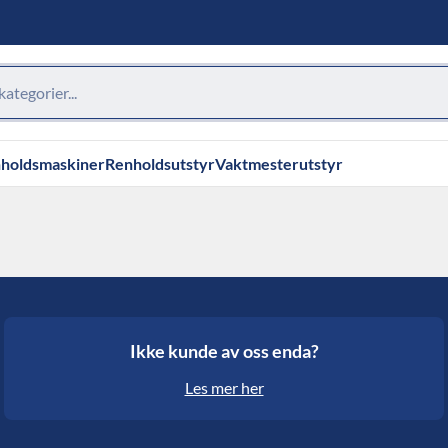
holdsmaskiner
Renholdsutstyr
Vaktmesterutstyr
Ikke kunde av oss enda?
Les mer her