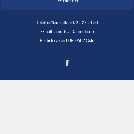
Les mer her
Telefon/Sentralbord: 22 27 24 50
E-mail: american@lincoln.no
Brobekkveien 80B, 0582 Oslo
Facebook