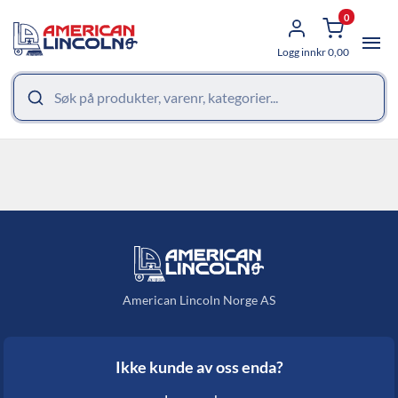
0
Logg inn
kr
0,00
American Lincoln Norge AS
Ikke kunde av oss enda?