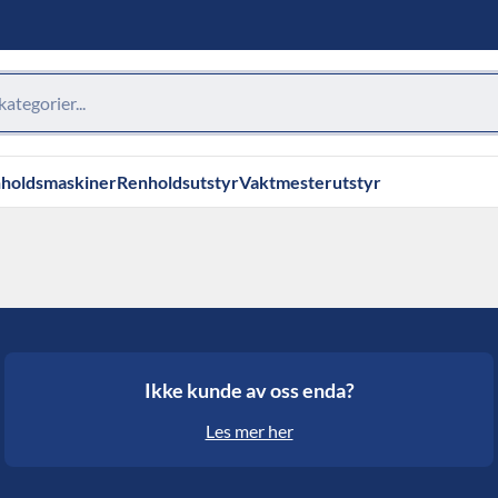
holdsmaskiner
Renholdsutstyr
Vaktmesterutstyr
Ikke kunde av oss enda?
Les mer her