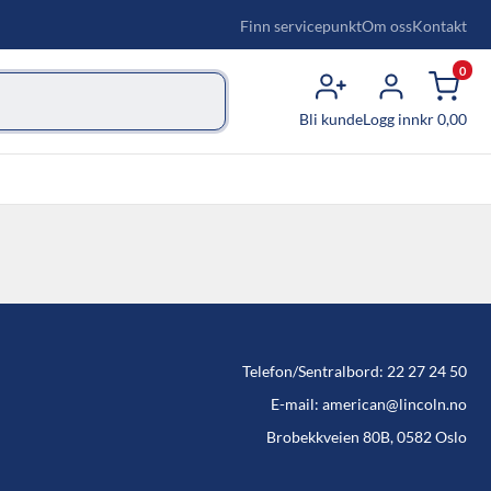
Finn servicepunkt
Om oss
Kontakt
0
Bli kunde
Logg inn
kr
0,00
Telefon/Sentralbord: 22 27 24 50
E-mail: american@lincoln.no
Brobekkveien 80B, 0582 Oslo