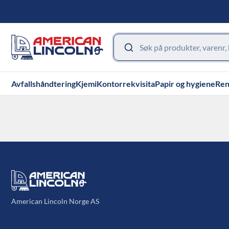
Avfallshåndtering
Kjemi
Kontorrekvisita
Papir og hygiene
Ren
American Lincoln Norge AS