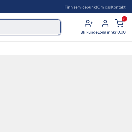
Finn servicepunkt
Om oss
Kontakt
0
Bli kunde
Logg inn
kr
0,00