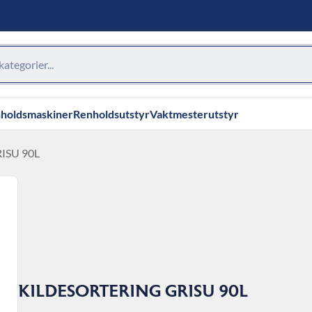
holdsmaskiner
Renholdsutstyr
Vaktmesterutstyr
ISU 90L
KILDESORTERING GRISU 90L