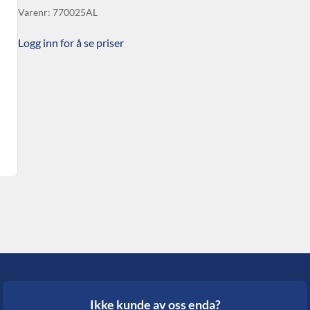
Varenr: 770025AL
Logg inn for å se priser
Ikke kunde av oss enda?