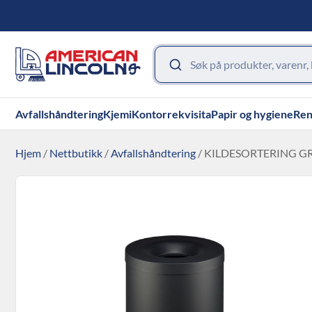
Avfallshåndtering
Kjemi
Kontorrekvisita
Papir og hygiene
Ren
Hjem
/
Nettbutikk
/
Avfallshåndtering
/ KILDESORTERING GR