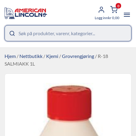
0
Logg inn
kr
0,00
Hjem
/
Nettbutikk
/
Kjemi
/
Grovrengjøring
/ R-18
SALMIAKK 1L