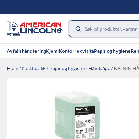
Avfallshåndtering
Kjemi
Kontorrekvisita
Papir og hygiene
Ren
Hjem
/
Nettbutikk
/
Papir og hygiene
/
Håndsåpe
/ KATRIN H