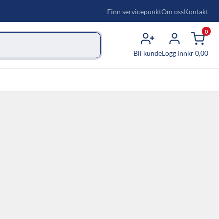
Finn servicepunkt
Om oss
Kontakt
0
Bli kunde
Logg inn
kr
0,00