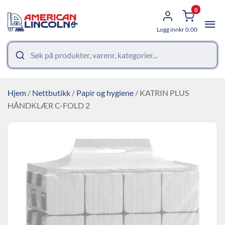
0
Logg inn
kr
0,00
Hjem
/
Nettbutikk
/
Papir og hygiene
/ KATRIN PLUS
HÅNDKLÆR C-FOLD 2