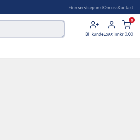
Finn servicepunkt
Om oss
Kontakt
0
Bli kunde
Logg inn
kr
0,00