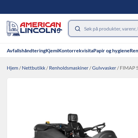
Avfallshåndtering
Kjemi
Kontorrekvisita
Papir og hygiene
Ren
Hjem
/
Nettbutikk
/
Renholdsmaskiner
/
Gulvvasker
/ FIMAP 