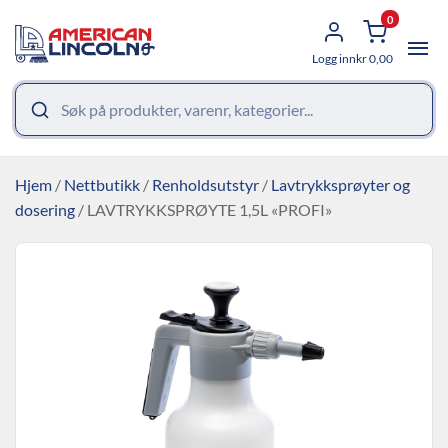
0
Logg inn
kr
0,00
Hjem
/
Nettbutikk
/
Renholdsutstyr
/
Lavtrykksprøyter og
dosering
/ LAVTRYKKSPRØYTE 1,5L «PROFI»