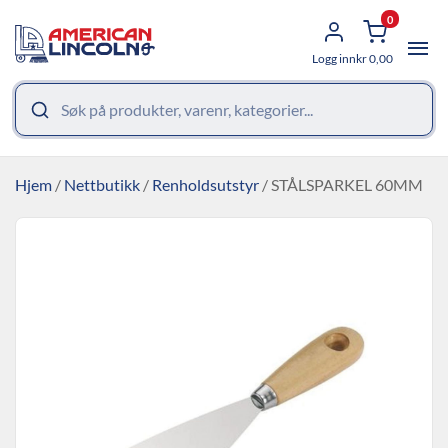
0
Logg inn
kr
0,00
Hjem
/
Nettbutikk
/
Renholdsutstyr
/ STÅLSPARKEL 60MM