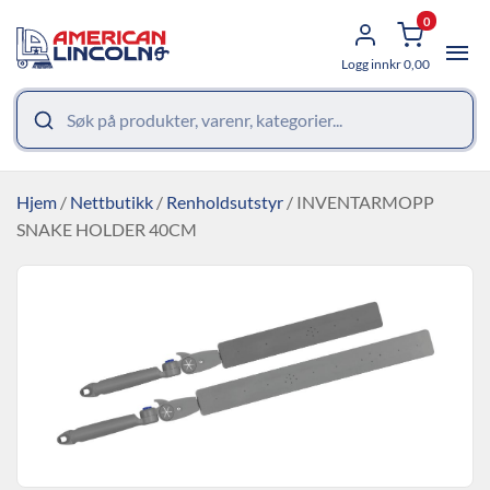
0
Logg inn
kr
0,00
Hjem
/
Nettbutikk
/
Renholdsutstyr
/ INVENTARMOPP
SNAKE HOLDER 40CM