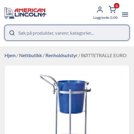
0
Logg inn
kr
0,00
Hjem
/
Nettbutikk
/
Renholdsutstyr
/ BØTTETRALLE EURO