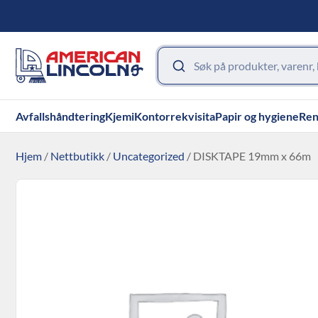
Avfallshåndtering
Kjemi
Kontorrekvisita
Papir og hygiene
Ren
Hjem
/
Nettbutikk
/
Uncategorized
/ DISKTAPE 19mm x 66m