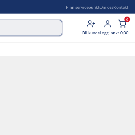
Finn servicepunkt
Om oss
Kontakt
0
Bli kunde
Logg inn
kr
0,00