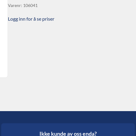
Varenr: 106041
Logg inn for å se priser
Ikke kunde av oss enda?