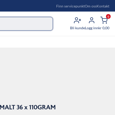
Finn servicepunkt
Om oss
Kontakt
0
Bli kunde
Logg inn
kr
0,00
ALT 36 x 110GRAM