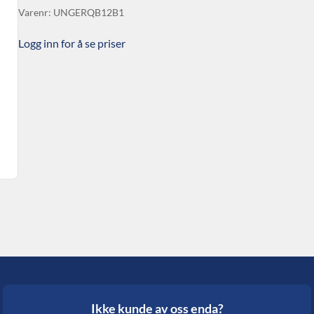
Varenr: UNGERQB12B1
Logg inn for å se priser
Ikke kunde av oss enda?