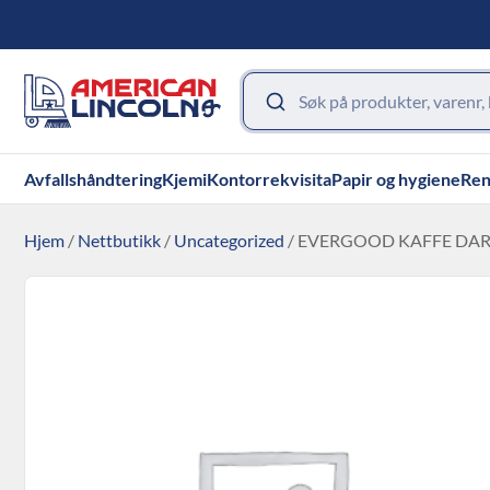
Avfallshåndtering
Kjemi
Kontorrekvisita
Papir og hygiene
Ren
Hjem
/
Nettbutikk
/
Uncategorized
/ EVERGOOD KAFFE DAR