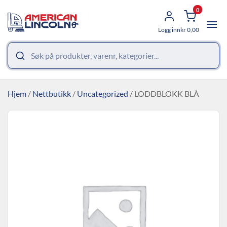
0
Logg inn
kr
0,00
Hjem
/
Nettbutikk
/
Uncategorized
/ LODDBLOKK BLÅ