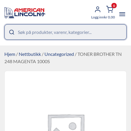
0
Logg inn
kr
0,00
Hjem
/
Nettbutikk
/
Uncategorized
/ TONER BROTHER TN
248 MAGENTA 1000S