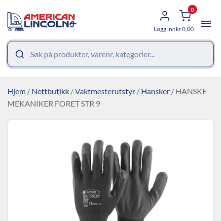
0
Logg inn
kr
0,00
Hjem
/
Nettbutikk
/
Vaktmesterutstyr
/
Hansker
/ HANSKE
MEKANIKER FORET STR 9