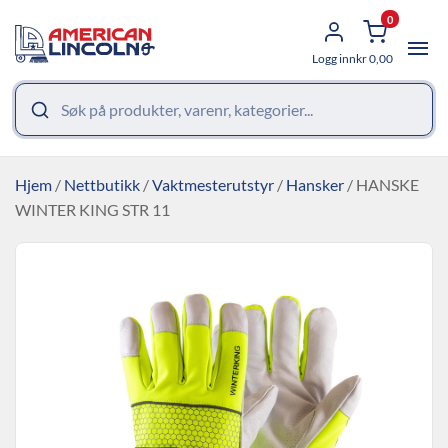
0
Logg inn
kr
0,00
Hjem
/
Nettbutikk
/
Vaktmesterutstyr
/
Hansker
/ HANSKE
WINTER KING STR 11