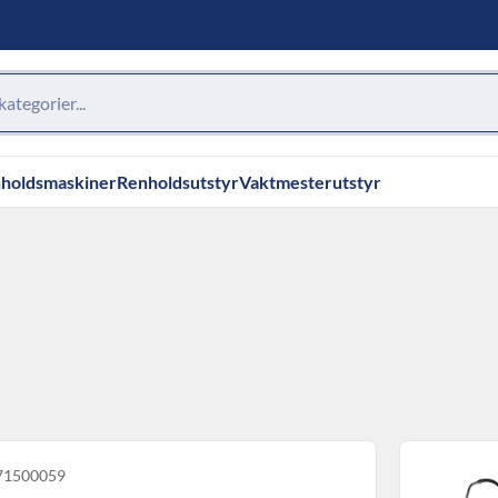
holdsmaskiner
Renholdsutstyr
Vaktmesterutstyr
 71500059