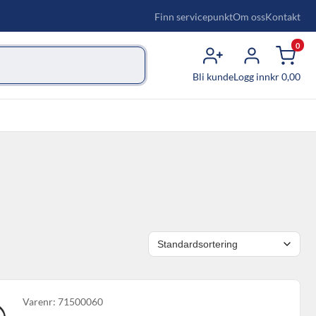
Finn servicepunkt
Om oss
Kontakt
0
Bli kunde
Logg inn
kr
0,00
Varenr: 71500060