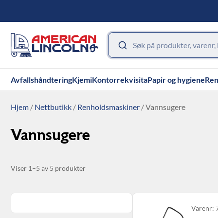
Avfallshåndtering
Kjemi
Kontorrekvisita
Papir og hygiene
Ren
Hjem
/
Nettbutikk
/
Renholdsmaskiner
/ Vannsugere
Vannsugere
Viser 1–5 av 5 produkter
Varenr: