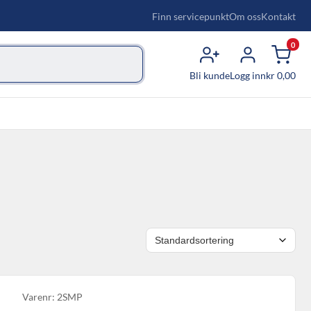
Finn servicepunkt
Om oss
Kontakt
0
Bli kunde
Logg inn
kr
0,00
Varenr: 2SMP