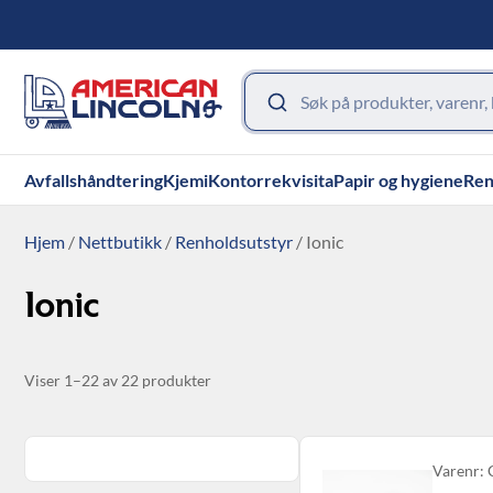
Avfallshåndtering
Kjemi
Kontorrekvisita
Papir og hygiene
Ren
Hjem
/
Nettbutikk
/
Renholdsutstyr
/ Ionic
Ionic
Viser 1–22 av 22 produkter
Varenr: