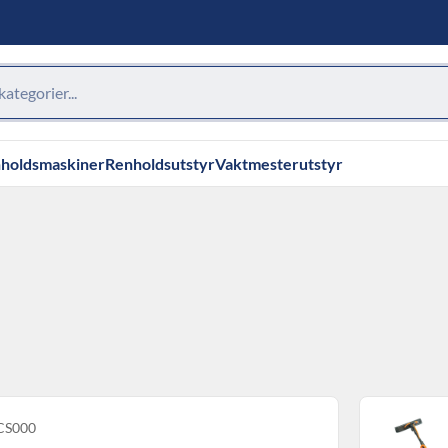
holdsmaskiner
Renholdsutstyr
Vaktmesterutstyr
 CS000