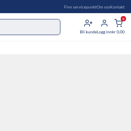
Finn servicepunkt
Om oss
Kontakt
0
Bli kunde
Logg inn
kr
0,00