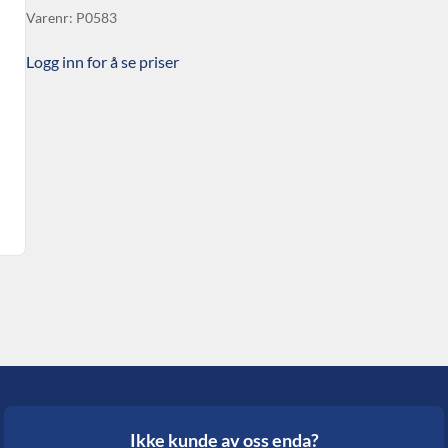
Varenr: P0583
Logg inn for å se priser
Ikke kunde av oss enda?