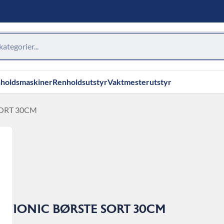
holdsmaskiner
Renholdsutstyr
Vaktmesterutstyr
SORT 30CM
IONIC BØRSTE SORT 30CM