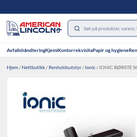
Avfallshåndtering
Kjemi
Kontorrekvisita
Papir og hygiene
Ren
Hjem
/
Nettbutikk
/
Renholdsutstyr
/
Ionic
/ IONIC BØRSTE 