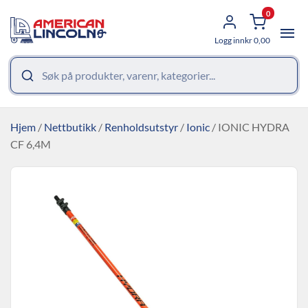
0
Logg inn
kr
0,00
Hjem
/
Nettbutikk
/
Renholdsutstyr
/
Ionic
/ IONIC HYDRA
CF 6,4M