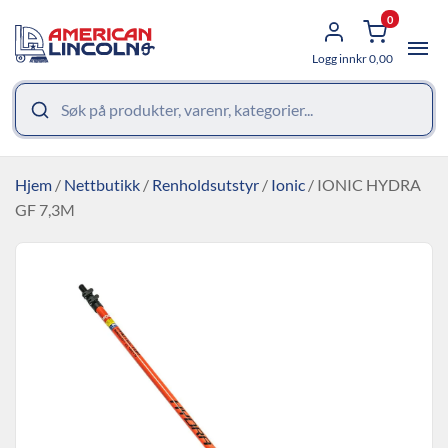
0
Logg inn
kr
0,00
Hjem
/
Nettbutikk
/
Renholdsutstyr
/
Ionic
/ IONIC HYDRA
GF 7,3M